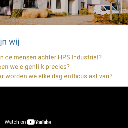
ijn wij
jn de mensen achter HPS Industrial?
en we eigenlijk precies?
r worden we elke dag enthousiast van?