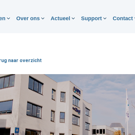
en
Over ons
Actueel
Support
Contact
rug naar overzicht