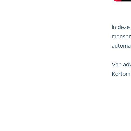
In deze
mensen,
automat
Van adv
Kortom: 