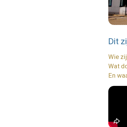
Dit z
Wie zi
Wat do
En waa