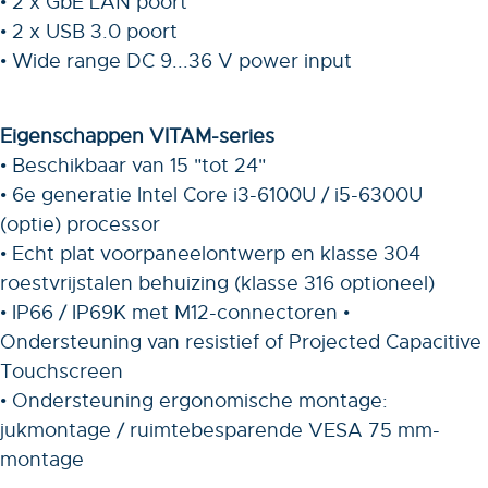
• 2 x GbE LAN poort
• 2 x USB 3.0 poort
• Wide range DC 9...36 V power input
Eigenschappen VITAM-series
• Beschikbaar van 15 "tot 24"
• 6e generatie Intel Core i3-6100U / i5-6300U
(optie) processor
• Echt plat voorpaneelontwerp en klasse 304
roestvrijstalen behuizing (klasse 316 optioneel)
• IP66 / IP69K met M12-connectoren •
Ondersteuning van resistief of Projected Capacitive
Touchscreen
• Ondersteuning ergonomische montage:
jukmontage / ruimtebesparende VESA 75 mm-
montage