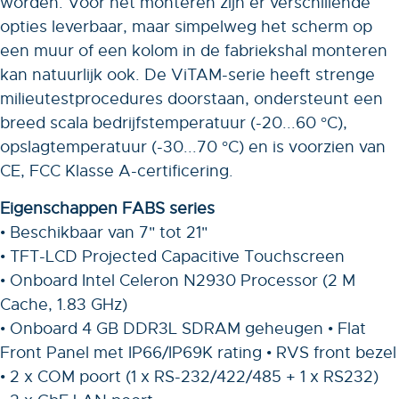
worden. Voor het monteren zijn er verschillende
opties leverbaar, maar simpelweg het scherm op
een muur of een kolom in de fabriekshal monteren
kan natuurlijk ook. De ViTAM-serie heeft strenge
milieutestprocedures doorstaan, ondersteunt een
breed scala bedrijfstemperatuur (-20...60 °C),
opslagtemperatuur (-30...70 °C) en is voorzien van
CE, FCC Klasse A-certificering.
Eigenschappen FABS series
• Beschikbaar van 7" tot 21"
• TFT-LCD Projected Capacitive Touchscreen
• Onboard Intel Celeron N2930 Processor (2 M
Cache, 1.83 GHz)
• Onboard 4 GB DDR3L SDRAM geheugen • Flat
Front Panel met IP66/IP69K rating • RVS front bezel
• 2 x COM poort (1 x RS-232/422/485 + 1 x RS232)